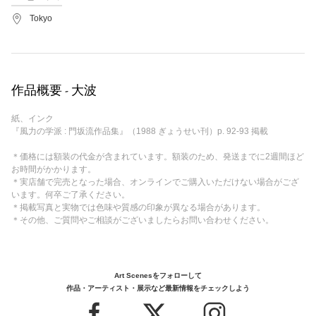
Tokyo
作品概要 - 大波
紙、インク
『風力の学派 : 門坂流作品集』（1988 ぎょうせい刊）p. 92-93 掲載
＊価格には額装の代金が含まれています。額装のため、発送までに2週間ほど
お時間がかかります。
＊実店舗で完売となった場合、オンラインでご購入いただけない場合がござ
います。何卒ご了承ください。
＊掲載写真と実物では色味や質感の印象が異なる場合があります。
＊その他、ご質問やご相談がございましたらお問い合わせください。
Art Scenesをフォローして
作品・アーティスト・展示など最新情報をチェックしよう