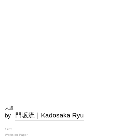
大波
門坂流｜Kadosaka Ryu
by
1985
Works on Paper