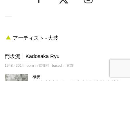
アーティスト - 大波
門坂流｜Kadosaka Ryu
1948
-
2014
born in 京都府
based in 東京
概要
1948年 京都市生まれ。1968年 東京藝術大学油絵科入学
（同期に建石修志、智内兄助、辰野登恵子、柴田敏雄）、
1973年から鉛筆・ペンによる制作を開始、装幀や挿絵など
の仕事多数。1985年頃からエングレーヴィング（銅版画）
手法を研究。2014年永眠。
主な展覧会：「流紋」（1987 INAXギャラリー *初個展）、
「門坂流・グラフィックの世界展」（1991 伊勢丹新宿
店）、「門坂流 Selected Works 1985-2003」（2004 不忍
画廊）、「幻想のフラヌール―版画家たちの夢・現・幻」
（2024 町田市立国際版画美術館）ほか