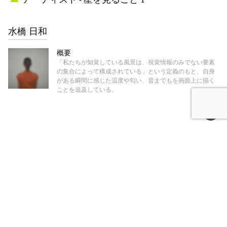
水橋 日和
概要
「私たちが知覚している風景は、視覚情報のみでない要素
の集合によって構成されている」という定義のもと、自身
がある瞬間に感じた温度や匂い、音までもを画面上に描く
ことを追及している。
ギャラリー - 星を見ること 1
REIJINSHA GALLERY
概要
今も日本を代表する多くの老舗があり、ギャラリーも数多