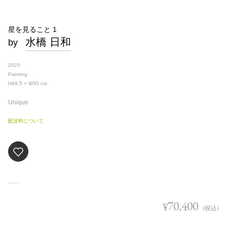
星を見ること 1
水橋 日和
by
2025
Painting
H49.5 × W35
cm
Unique
配送料について
70,400
¥
(税込)