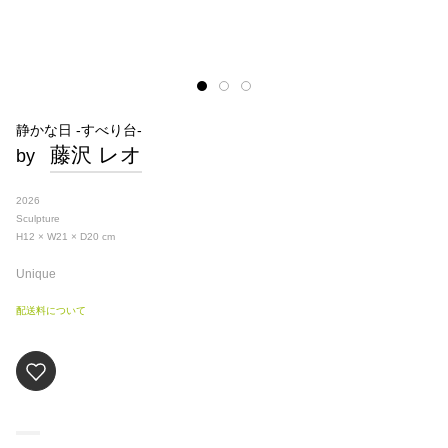
静かな日 -すべり台-
藤沢 レオ
by
2026
Sculpture
H12 × W21 × D20
cm
Unique
配送料について