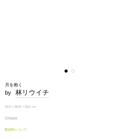
月を抱く
林リウイチ
by
H13 × W18 × D21
cm
Unique
配送料について