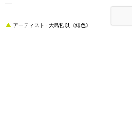
アーティスト - 大島哲以《緋色》
人人展 アーティスト
1974
-
概要
「人人展」は縦系列の画壇機構に抵抗しての命名、個性的
な作家を集め1974年に旗揚げした。
人を縦でなく横に並べて从と称してきた。 私たちは、新し
い仲間を加え、それぞれの作家が触れている“現代（い
ま）”という時代を、それぞれの思考と感性によって造形化
し、表現してゆこうとする集団である。
大島哲以｜Tetsui Oshima