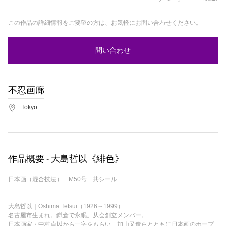
この作品の詳細情報をご要望の方は、お気軽にお問い合わせください。
問い合わせ
不忍画廊
Tokyo
作品概要 - 大島哲以《緋色》
日本画（混合技法） M50号 共シール
大島哲以｜Oshima Tetsui（1926～1999）
名古屋市生まれ。鎌倉で永眠。从会創立メンバー。
日本画家・中村貞以から一字をもらい、加山又造らとともに日本画のホープ