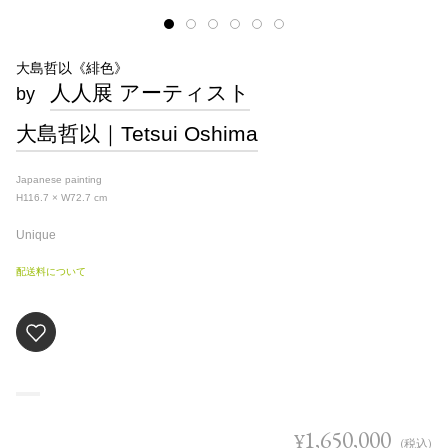
大島哲以《緋色》
人人展 アーティスト
by
大島哲以｜Tetsui Oshima
Japanese painting
H116.7 × W72.7
cm
Unique
配送料について
1,650,000
¥
(税込)