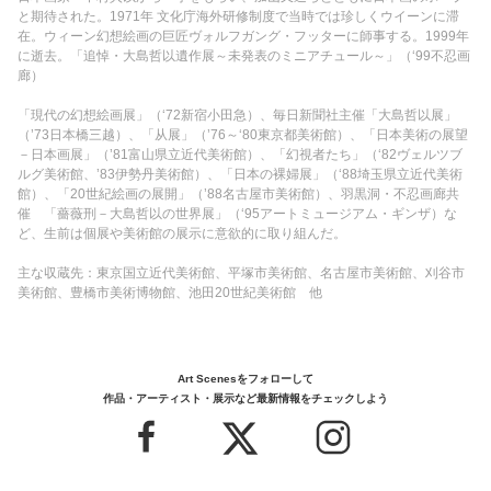
と期待された。1971年 文化庁海外研修制度で当時では珍しくウイーンに滞
在。ウィーン幻想絵画の巨匠ヴォルフガング・フッターに師事する。1999年
に逝去。「追悼・大島哲以遺作展～未発表のミニアチュール～」（‘99不忍画
廊）
「現代の幻想絵画展」（‘72新宿小田急）、毎日新聞社主催「大島哲以展」
（’73日本橋三越）、「从展」（’76～‘80東京都美術館）、「日本美術の展望
－日本画展」（’81富山県立近代美術館）、「幻視者たち」（‘82ヴェルツブ
ルグ美術館、’83伊勢丹美術館）、「日本の裸婦展」（‘88埼玉県立近代美術
館）、「20世紀絵画の展開」（’88名古屋市美術館）、羽黒洞・不忍画廊共
催 「薔薇刑－大島哲以の世界展」（‘95アートミュージアム・ギンザ）な
ど、生前は個展や美術館の展示に意欲的に取り組んだ。
主な収蔵先：東京国立近代美術館、平塚市美術館、名古屋市美術館、刈谷市
美術館、豊橋市美術博物館、池田20世紀美術館 他
Art Scenesをフォローして
作品・アーティスト・展示など最新情報をチェックしよう