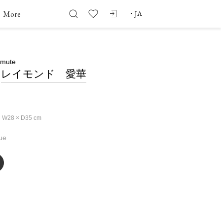
More
・
JA
smute
レイモンド 愛華
× W28 × D35
cm
ue