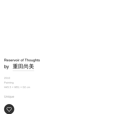
Reservoir of Thoughts
重田尚美
by
2010
Painting
H45.5 × W51 × D2
cm
Unique