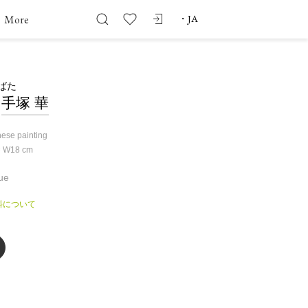
More
・
JA
ばた
手塚 華
ese painting
× W18
cm
ue
料について