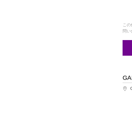
この
問い
GA