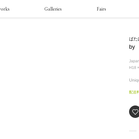
works
Galleries
Fairs
ばた
by
Japan
H18 
Uniq
配送