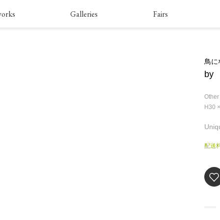
works
Galleries
Fairs
鳥に
by
Other
H30 
Uniq
配送