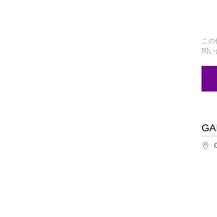
この
問い
GA