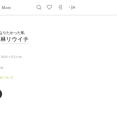
More
・
JA
なりたかった私
林リウイチ
× W18 × D13
cm
ue
料について