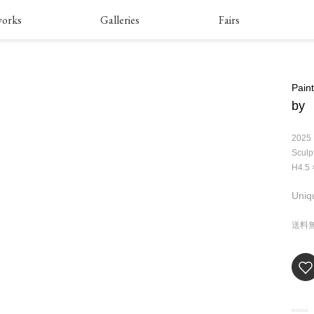
works
Galleries
Fairs
Pain
by
2025
Sculp
H4.5 
Uniq
送料