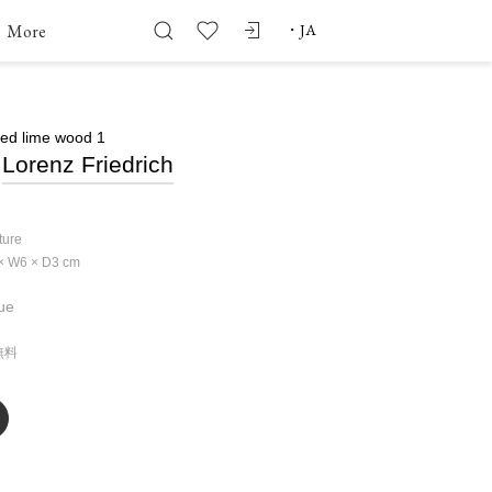
More
・
JA
ted lime wood 1
Lorenz Friedrich
ture
× W6 × D3
cm
ue
無料