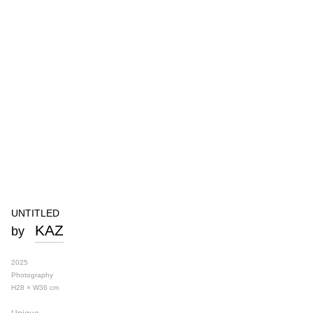
UNTITLED
KAZ
by
2025
Photography
H28 × W36
cm