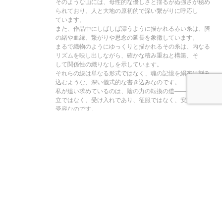
そのような山には、母性的な優しさと揺るがぬ強さが秘め
られており、人と大地の原初的で深い繋がりに呼応し
ています。
また、作品中にしばしば漂うように描かれる赤い糸は、臍
の緒や血縁、繋がりや思念の延長を象徴しています。
まるで織物のようにゆっくりと描かれるその糸は、内なる
リズムを映し出しながら、確かな積み重ねと構築、そ
して関係性の織りなしを示しています。
それらの線は単なる形式ではなく、魂の記憶を絹布に刻み
込むような、深い儀式的な書き込みなのです。
私が追い求めているのは、陰の力の転換の道——それは対
立ではなく、受け入れであり、征服ではなく、安定した
受容なのです。
陽性の論理が主導する現代社会において、陰のリズムや智
慧はしばしば見過ごされがちですが、真に生命を育
み、人の心を潤すのは、まさにこの柔らかくも深いエネル
ギーだと私は信じています。それは山のように、語ら
ずともそこに在り、動かずとも揺るがない存在です。
《山・母》シリーズを通じて、私は母性、大地、そして内
なる源との繋がりへと回帰しようと試みています。
その繋がりは、もしかすると忘れられていたかもしれませ
んが、決して消えてはいません。
それは静かに存在し、私たちが再び感じ、見つめ、思い出
すのを待っているのです。