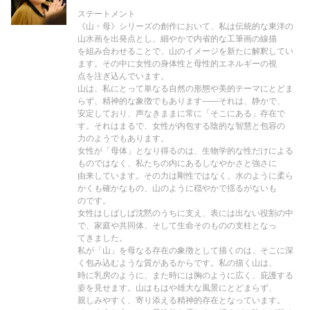
ステートメント
《山・母》シリーズの創作において、私は伝統的な東洋の
山水画を出発点とし、細やかで内省的な工筆画の線描
を組み合わせることで、山のイメージを新たに解釈してい
ます。その中に女性の身体性と母性的エネルギーの視
点を注ぎ込んでいます。
山は、私にとって単なる自然の形態や美的テーマにとどま
らず、精神的な象徴でもあります——それは、静かで、
安定しており、声なきままに常に「そこにある」存在で
す。それはまるで、女性が内包する陰的な智慧と包容の
力のようでもあります。
女性が「母体」となり得るのは、生物学的な性だけによる
ものではなく、私たちの内にあるしなやかさと強さに
由来しています。その力は剛性ではなく、水のように柔ら
かくも確かなもの、山のように穏やかで揺るがないも
のです。
女性はしばしば沈黙のうちに支え、表には出ない役割の中
で、家庭や共同体、そして生命そのものの支柱となっ
てきました。
私が「山」を母なる存在の象徴として描くのは、そこに深
く包み込むような質があるからです。私の描く山は、
時に乳房のように、また時には胸のように広く、庇護する
姿を見せます。山はもはや雄大な風景にとどまらず、
親しみやすく、寄り添える精神的存在となっています。