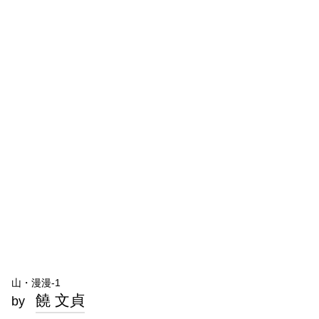
山・漫漫-1
饒 文貞
by