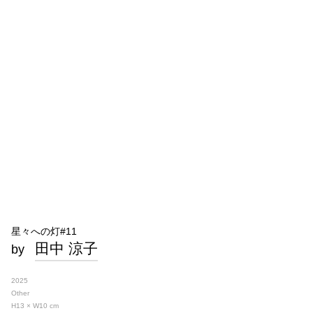
星々への灯#11
田中 涼子
by
2025
Other
H13 × W10
cm