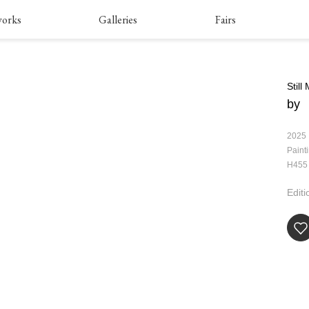
works
Galleries
Fairs
Stil
by
2025
Paint
H455
Editi