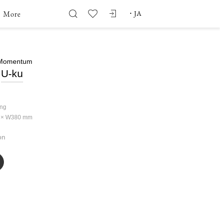
More
・
JA
l Momentum
U-ku
ing
 × W380
mm
on