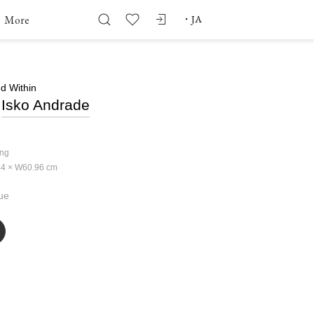
More
・
JA
d Within
Isko Andrade
ing
4 × W60.96
cm
ue