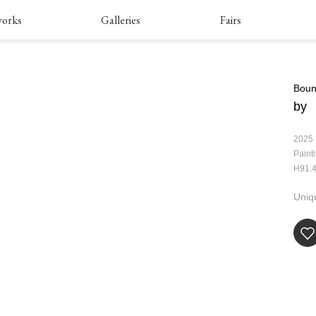
works
Galleries
Fairs
Boun
by
2025
Paint
H91.4
Uniq