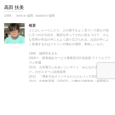
高田 扶美
1986
-
born in 福岡
based in 福岡
概要
人とおしゃべりしたり、人の様子をよく見ていて誰かの役
に立つのが大好き。物語を作ってそれに絵をつけて、そん
な世界が作品の中にもよく繰り広げられる。お話の中によ
く登場するのはイケメンや憧れの場所、美味しいもの。
1986 福岡市生まれ
2005〜 障害福祉サービス事業所JOY倶楽部 アトリエブラ
ヴォ所属
2010 九州電力ふれあいコンサート「みんなのクラシッ
ク」のポスターに絵画採用
2012 「博多大丸オリジナルだんだんバッグ2012」入賞
2014 牛肉料理屋「GENZO」の襖絵10枚制作（福岡県み
やま市）
2016 福岡市健康づくりサポートセンター（あいれふ）に
絵画（壁画）設置
2016 株式会社フィネス 商品発送用段ボールにイラスト
採用
2020 第2回移動美術Car絵画コンテスト（主催：博運社
バータービレッジ）優秀賞