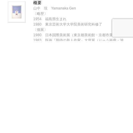
概要
山中 現 Yamanaka Gen
〔略歴〕
1954 福島県生まれ
1980 東京芸術大学大学院美術研究科修了
〔個展〕
1980 日本国際美術展（東京都美術館・京都市美術館）
1983 版画『期待の新人作家』大賞展（りゅう画廊・池
袋）
1984 クシロン国際木版画トリエンナーレ（スイス他を巡
回）
1986 ブラッドフォード国際版画ビエンナーレ（イギリ
ス）
1987 現代の版画1987（渋谷区松涛美術館）
1989 アジア美術展・版画ワークショップ（福岡市美術
館）
1991 リュブリアナ国際版がビエンナーレ（ユーゴスラビ
ア）
1992 「木版が-明治末から現代」（練馬区立美術館）
1995 「現代の木版画」（石巻文化センター）
1999 ぶどうの国国際版画ビエンナーレ（山梨県立美術
館）
2001 「山中現木版画展」（喜多方市美術館）
2003 VISAGE 顔の新作＋顔の秀作」出品（NiCAF
2003）