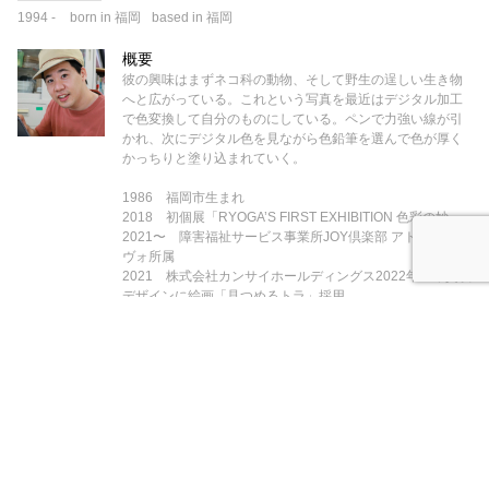
1994
-
born in 福岡
based in 福岡
概要
彼の興味はまずネコ科の動物、そして野生の逞しい生き物
へと広がっている。これという写真を最近はデジタル加工
で色変換して自分のものにしている。ペンで力強い線が引
かれ、次にデジタル色を見ながら色鉛筆を選んで色が厚く
かっちりと塗り込まれていく。
1986 福岡市生まれ
2018 初個展「RYOGA’S FIRST EXHIBITION 色彩の妙」
2021〜 障害福祉サービス事業所JOY倶楽部 アトリエブラ
ヴォ所属
2021 株式会社カンサイホールディングス2022年の年賀状
デザインに絵画「見つめるトラ」採用
2023 Ryoga Takayama solo exhibition『ナナイロウータ
ン』開催（筑紫野市Flat）
ギャラリー - オランウータン顔