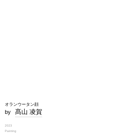
オランウータン顔
髙山 凌賀
by
2023
Painting