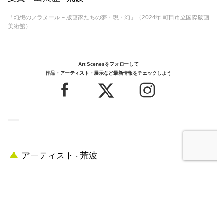
「幻想のフラヌール – 版画家たちの夢・現・幻」（2024年 町田市立国際版画
美術館）
Art Scenesをフォローして
作品・アーティスト・展示など最新情報をチェックしよう
アーティスト - 荒波
門坂流｜Kadosaka Ryu
1948
-
2014
born in 京都府
based in 東京