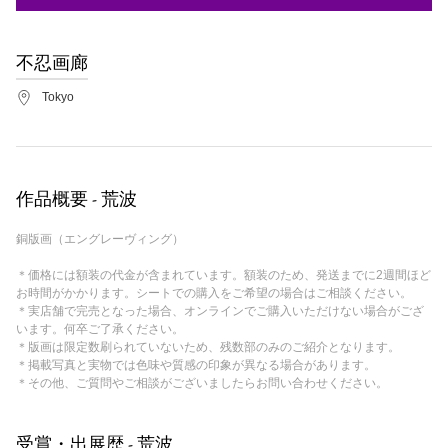
不忍画廊
Tokyo
作品概要 - 荒波
銅版画（エングレーヴィング）
＊価格には額装の代金が含まれています。額装のため、発送までに2週間ほど
お時間がかかります。シートでの購入をご希望の場合はご相談ください。
＊実店舗で完売となった場合、オンラインでご購入いただけない場合がござ
います。何卒ご了承ください。
＊版画は限定数刷られていないため、残数部のみのご紹介となります。
＊掲載写真と実物では色味や質感の印象が異なる場合があります。
＊その他、ご質問やご相談がございましたらお問い合わせください。
受賞・出展歴 - 荒波