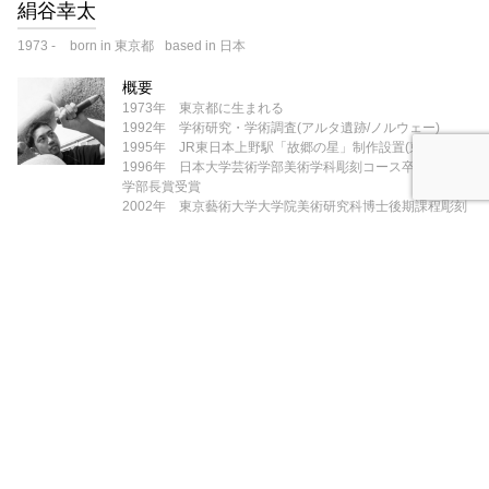
絹谷幸太
1973
-
born in 東京都
based in 日本
概要
1973年 東京都に生まれる
1992年 学術研究・学術調査(アルタ遺跡/ノルウェー)
1995年 JR東日本上野駅「故郷の星」制作設置(東京)
1996年 日本大学芸術学部美術学科彫刻コース卒業 芸術
学部長賞受賞
2002年 東京藝術大学大学院美術研究科博士後期課程彫刻
専攻修了
東京藝術大学美術館作品買上げ
公益財団法人野村財団新人美術家顕彰制野村賞受賞
2003年 文化庁新進芸術家海外留学制度1年派遣(研修地ブ
ラジル)
2004年 サンパウロ大学大学院(USP-ECA)修了
2005年 財団法人清春白樺美術館奨学生
2008年 ブラジル日本移民百周年記念モニュメント制作設
置/カルモ公園
2011年 成都現代美術館作品買上/中国、フランス古美術調
査研究旅行
2013年 海外学術調査(オーストラリア・シドニー大学、マ
ッコーリ大学)
東京理科大学葛飾キャンパス モニュメント制作設置/東京都