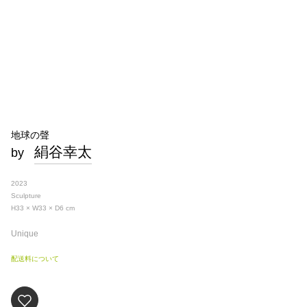
地球の聲
絹谷幸太
by
2023
Sculpture
H33 × W33 × D6
cm
Unique
配送料について