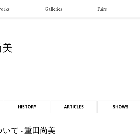
works
Galleries
Fairs
尚美
HISTORY
ARTICLES
SHOWS
て - 重田尚美