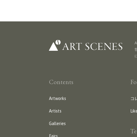
Contents
Fo
Artworks
コ
Artists
Lik
Galleries
Te
Fairs