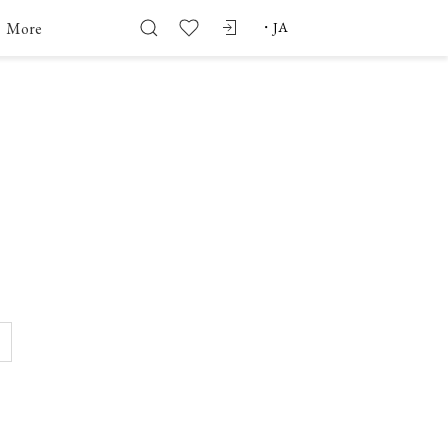
More
・
JA