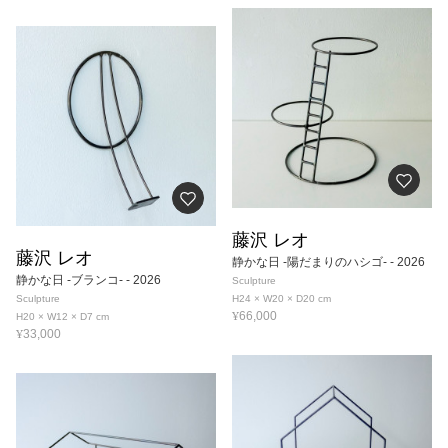
藤沢 レオ
藤沢 レオ
静かな日 -陽だまりのハシゴ-
- 2026
静かな日 -ブランコ-
- 2026
Sculpture
Sculpture
H24 × W20 × D20
cm
¥
66,000
H20 × W12 × D7
cm
¥
33,000