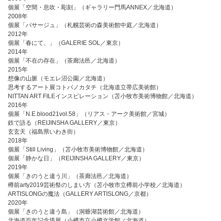
個展「空間・息吹・彫刻」（ギャラリー門馬ANNEX／北海道）
2008年
個展「パサージュ」（札幌芸術の森美術館中庭／北海道）
2012年
個展「春にて、」（GALERIE SOL／東京）
2014年
個展「不在の存在」（茶廊法邑／北海道）
2015年
想像の山脈（モエレ沼公園／北海道）
思考するアート展コトバノカタチ（北海道立帯広美術館）
NITTAN ART FILEインスピレーション（苫小牧市美術博物館／北海道）
2016年
個展「N.E.blood21vol.58」（リアス・アーク美術館／宮城）
鉄で語る（REIJINSHA GALLERY／東京）
玄玄天（福島県いわき街）
2018年
個展「Still Living」（苫小牧市美術博物館／北海道）
個展「静かな日」（REIJINSHA GALLERY／東京）
2019年
個展「きのうと違う川」（茶廊法邑／北海道）
樽前arty2019芸術祭のしまい方（苫小牧市立樽前小学校／北海道）
ARTISLONGの魔法（GALLERY ARTISLONG／京都）
2020年
個展「きのうと違う島」（洞爺湖芸術館／北海道）
北海道百年記念塔展（小樽市立小樽文学館／北海道）