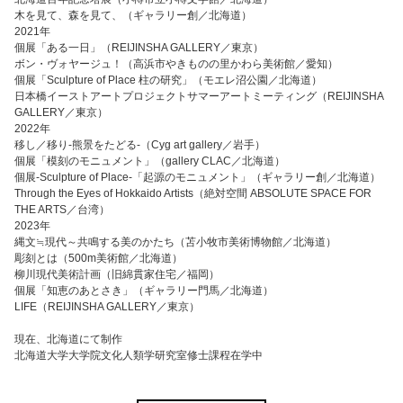
木を見て、森を見て、（ギャラリー創／北海道）
2021年
個展「ある一日」（REIJINSHA GALLERY／東京）
ボン・ヴォヤージュ！（高浜市やきものの里かわら美術館／愛知）
個展「Sculpture of Place 柱の研究」（モエレ沼公園／北海道）
日本橋イーストアートプロジェクトサマーアートミーティング（REIJINSHA
GALLERY／東京）
2022年
移し／移り-熊景をたどる-（Cyg art gallery／岩手）
個展「模刻のモニュメント」（gallery CLAC／北海道）
個展-Sculpture of Place-「起源のモニュメント」（ギャラリー創／北海道）
Through the Eyes of Hokkaido Artists（絶対空間 ABSOLUTE SPACE FOR
THE ARTS／台湾）
2023年
縄文≒現代～共鳴する美のかたち（苫小牧市美術博物館／北海道）
彫刻とは（500m美術館️／北海道）
柳川現代美術計画（旧綿貫家住宅／福岡）
個展「知恵のあとさき」（ギャラリー門馬／北海道）
LIFE（REIJINSHA GALLERY／東京）
現在、北海道にて制作
北海道大学大学院文化人類学研究室修士課程在学中