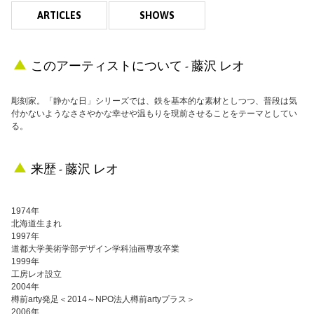
ARTICLES
SHOWS
このアーティストについて - 藤沢 レオ
彫刻家。「静かな日」シリーズでは、鉄を基本的な素材としつつ、普段は気
付かないようなささやかな幸せや温もりを現前させることをテーマとしてい
る。
来歴 - 藤沢 レオ
1974年
北海道生まれ
1997年
道都大学美術学部デザイン学科油画専攻卒業
1999年
工房レオ設立
2004年
樽前arty発足＜2014～NPO法人樽前artyプラス＞
2006年