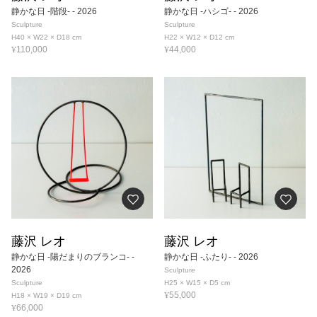
静かな日 -階段-
- 2026
静かな日 -ハシゴ-
- 2026
Sculpture
Sculpture
H40 × W22 × D18
cm
H22 × W12 × D12
cm
¥
¥
110,000
44,000
藤沢 レオ
藤沢 レオ
静かな日 -陽だまりのブランコ-
-
静かな日 -ふたり-
- 2026
2026
Sculpture
Sculpture
H25 × W15 × D5
cm
¥
55,000
H18 × W19 × D19
cm
¥
66,000