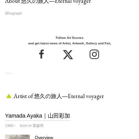
About 悠久の旅人―Eternal voyager
lithograph
Follow Art Scenes
and get latest news of Artist, Artwork, Gallery and Fair,
Artist of 悠久の旅人―Eternal voyager
Yamada Ayaka｜山田彩加
1985
-
born in 愛媛県
Overview