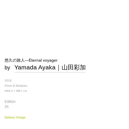
悠久の旅人―Eternal voyager
Yamada Ayaka｜山田彩加
by
2018
Prints & Multiples
H49.2 × W67
cm
Edition
35
Delivery Charge