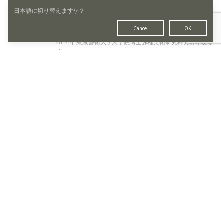
1985年 愛媛県今治市生まれ
日本語に切り替えますか？
日本版画協会 会員 日本美術家連盟 会員
2011-12年 École nationale supérieure des Beaux-Arts de
Cancel
OK
Paris 留学
2014年 東京藝術大学大学院博士課程美術研究科美術専攻修
了
2015年 個展「山田彩加展—命の繋がり」（今治市玉川近代
美術館）
2017年「BLIND PEAK 1 版夢の胎動」（不忍画廊）、相馬
俊樹著『BLIND PEAK 叢書 1』（不忍画廊刊）掲載
2019年「アルケミカル・ミューズ」（不忍画廊）
2026年「幻想のパランプセスト 多賀新×山田彩加」（不忍
画廊）
Gallery of 悠久の旅人―Eternal voyager
SHINOBAZU GALLERY